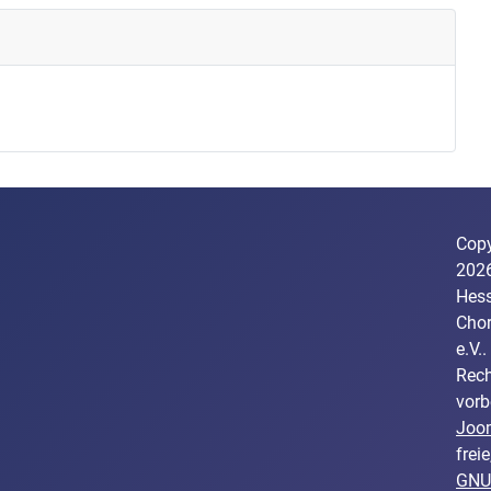
Copy
202
Hess
Cho
e.V..
Rech
vorb
Joo
freie
GNU