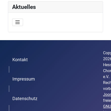
Aktuelles
Copy
202
Kontakt
Hess
Trenner1
Cho
e.V..
Impressum
Rech
Trenner2
vorb
Joo
Datenschutz
freie
GNU
Trenner3