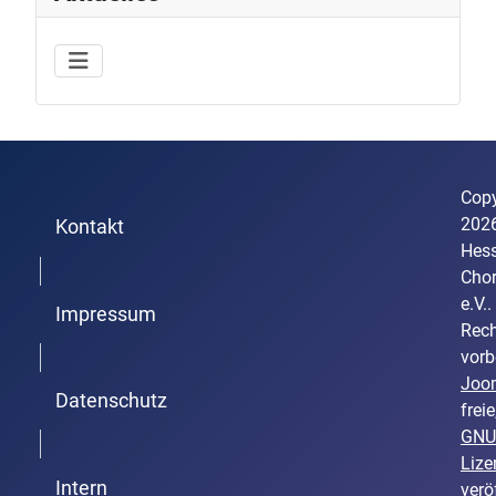
Copy
202
Kontakt
Hess
Trenner1
Cho
e.V..
Impressum
Rech
Trenner2
vorb
Joo
Datenschutz
freie
GNU
Trenner3
Lize
Intern
verö