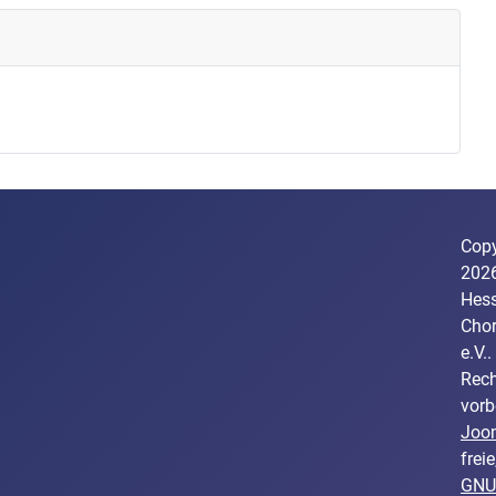
Copy
202
Hess
Cho
e.V..
Rech
vorb
Joo
freie
GNU