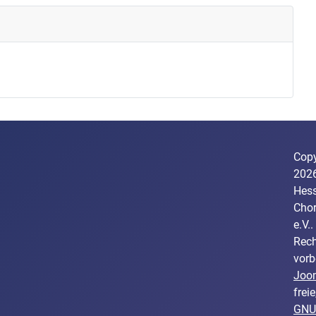
Copy
202
Hess
Cho
e.V..
Rech
vorb
Joo
freie
GNU