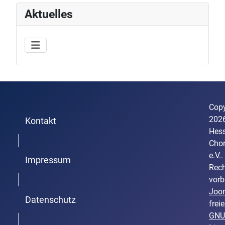
Aktuelles
Copy
202
Kontakt
Hess
Trenner1
Cho
e.V..
Impressum
Rech
Trenner2
vorb
Joo
Datenschutz
freie
GNU
Trenner3