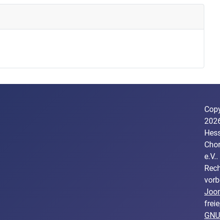
Copy
202
Hess
Cho
e.V..
Rech
vorb
Joo
freie
GNU