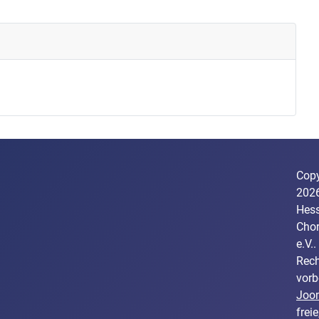
Copy
202
Hess
Cho
e.V..
Rech
vorb
Joo
freie