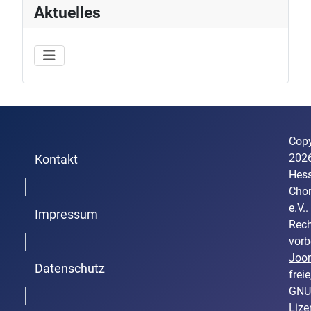
Aktuelles
Copy
202
Kontakt
Hess
Trenner1
Cho
e.V..
Impressum
Rech
Trenner2
vorb
Joo
Datenschutz
freie
GNU
Trenner3
Lize