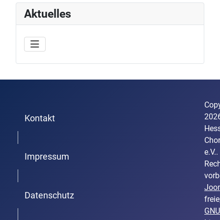
Aktuelles
Copy
202
Kontakt
Hess
Trenner1
Cho
e.V..
Impressum
Rech
Trenner2
vorb
Joo
Datenschutz
freie
GNU
Trenner3