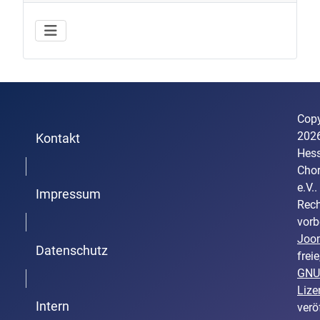
Copy
202
Kontakt
Hess
Trenner1
Cho
e.V..
Impressum
Rech
Trenner2
vorb
Joo
Datenschutz
freie
GNU
Trenner3
Lize
Intern
verö