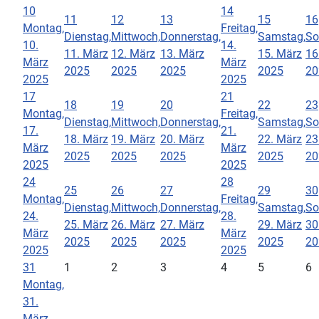
10
14
11
12
13
15
16
Montag,
Freitag,
Dienstag,
Mittwoch,
Donnerstag,
Samstag,
So
10.
14.
11. März
12. März
13. März
15. März
16
März
März
2025
2025
2025
2025
20
2025
2025
17
21
18
19
20
22
23
Montag,
Freitag,
Dienstag,
Mittwoch,
Donnerstag,
Samstag,
So
17.
21.
18. März
19. März
20. März
22. März
23
März
März
2025
2025
2025
2025
20
2025
2025
24
28
25
26
27
29
30
Montag,
Freitag,
Dienstag,
Mittwoch,
Donnerstag,
Samstag,
So
24.
28.
25. März
26. März
27. März
29. März
30
März
März
2025
2025
2025
2025
20
2025
2025
31
1
2
3
4
5
6
Montag,
31.
März