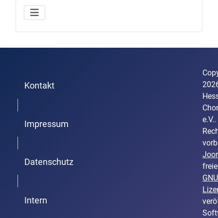
Copy
202
Kontakt
Hess
Trenner1
Cho
e.V..
Impressum
Rech
Trenner2
vorb
Joo
Datenschutz
freie
GNU
Trenner3
Lize
Intern
verö
Soft