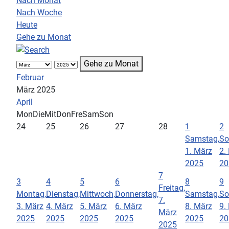
Nach Monat
Nach Woche
Heute
Gehe zu Monat
Gehe zu Monat
Februar
März 2025
April
Mon
Die
Mit
Don
Fre
Sam
Son
24
25
26
27
28
1
2
Samstag,
So
1. März
2.
2025
20
7
3
4
5
6
8
9
Freitag,
Montag,
Dienstag,
Mittwoch,
Donnerstag,
Samstag,
So
7.
3. März
4. März
5. März
6. März
8. März
9.
März
2025
2025
2025
2025
2025
20
2025